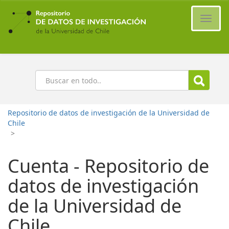
Ir
al
Cambi
contenido
naveg
principal
Buscar
Repositorio de datos de investigación de la Universidad de
Chile
>
Cuenta - Repositorio de
datos de investigación
de la Universidad de
Chile