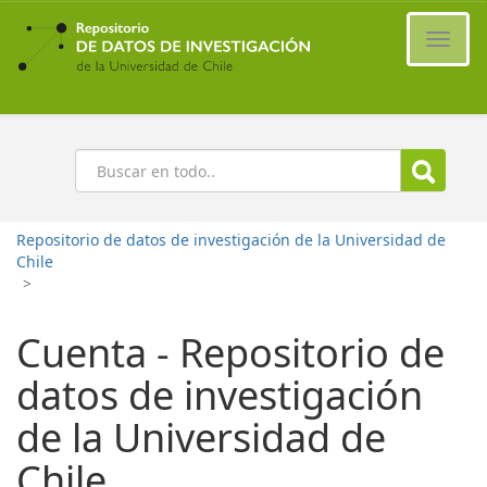
Ir
al
Cambi
contenido
naveg
principal
Buscar
Repositorio de datos de investigación de la Universidad de
Chile
>
Cuenta - Repositorio de
datos de investigación
de la Universidad de
Chile