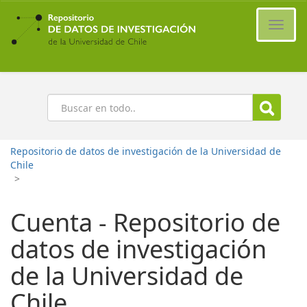
Ir
al
Cambi
contenido
naveg
principal
Buscar
Repositorio de datos de investigación de la Universidad de
Chile
>
Cuenta - Repositorio de
datos de investigación
de la Universidad de
Chile