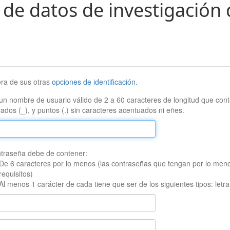
 de datos de investigación 
era de sus otras
opciones de identificación
.
un nombre de usuario válido de 2 a 60 caracteres de longitud que conte
ados (_), y puntos (.) sin caracteres acentuados ni eñes.
traseña debe de contener:
De 6 caracteres por lo menos (las contraseñas que tengan por lo men
requisitos)
Al menos 1 carácter de cada tiene que ser de los siguientes tipos: let