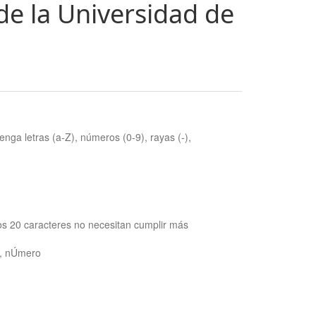
de la Universidad de
nga letras (a-Z), números (0-9), rayas (-),
os 20 caracteres no necesitan cumplir más
ra, nÚmero