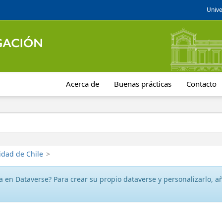
Unive
Acerca de
Buenas prácticas
Contacto
idad de Chile
>
 en Dataverse? Para crear su propio dataverse y personalizarlo, aña