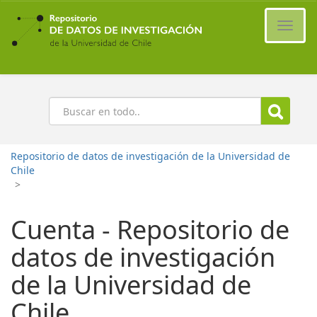
Ir
al
Cambi
contenido
naveg
principal
Buscar
Repositorio de datos de investigación de la Universidad de
Chile
>
Cuenta - Repositorio de
datos de investigación
de la Universidad de
Chile