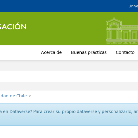
Unive
Acerca de
Buenas prácticas
Contacto
idad de Chile
>
 en Dataverse? Para crear su propio dataverse y personalizarlo, aña