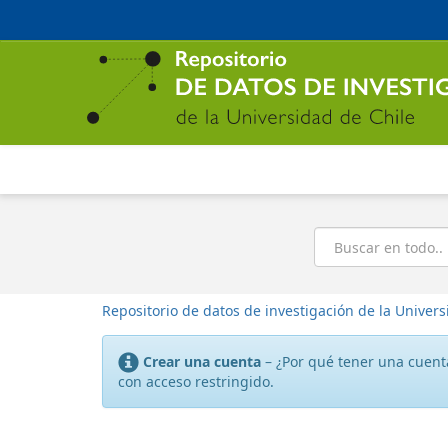
Ir
al
contenido
principal
Buscar
Repositorio de datos de investigación de la Univers
Crear una cuenta
– ¿Por qué tener una cuenta
con acceso restringido.