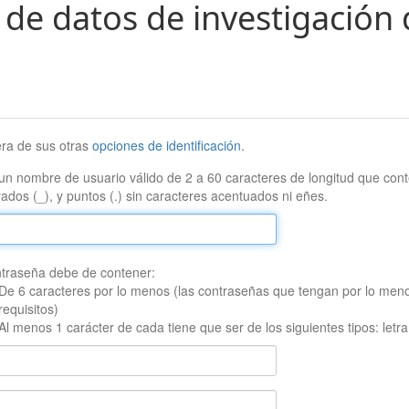
 de datos de investigación 
era de sus otras
opciones de identificación
.
un nombre de usuario válido de 2 a 60 caracteres de longitud que conte
ados (_), y puntos (.) sin caracteres acentuados ni eñes.
traseña debe de contener:
De 6 caracteres por lo menos (las contraseñas que tengan por lo men
requisitos)
Al menos 1 carácter de cada tiene que ser de los siguientes tipos: let