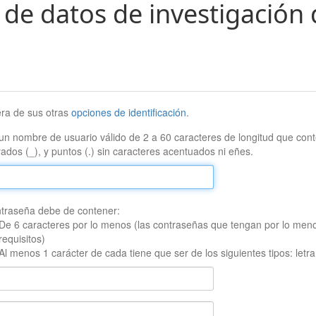
 de datos de investigación 
era de sus otras
opciones de identificación
.
un nombre de usuario válido de 2 a 60 caracteres de longitud que conte
ados (_), y puntos (.) sin caracteres acentuados ni eñes.
traseña debe de contener:
De 6 caracteres por lo menos (las contraseñas que tengan por lo men
requisitos)
Al menos 1 carácter de cada tiene que ser de los siguientes tipos: let