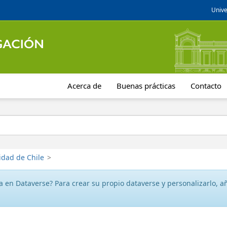
Unive
Acerca de
Buenas prácticas
Contacto
idad de Chile
>
 en Dataverse? Para crear su propio dataverse y personalizarlo, aña