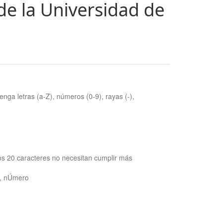
de la Universidad de
nga letras (a-Z), números (0-9), rayas (-),
os 20 caracteres no necesitan cumplir más
ra, nÚmero