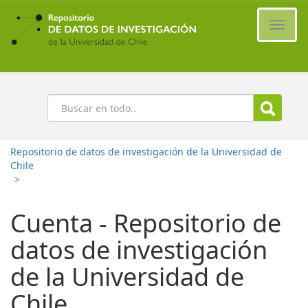
Ir
al
Cambi
contenido
naveg
principal
Buscar
Repositorio de datos de investigación de la Universidad de
Chile
>
Cuenta - Repositorio de
datos de investigación
de la Universidad de
Chile