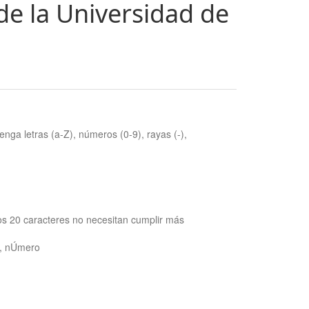
de la Universidad de
nga letras (a-Z), números (0-9), rayas (-),
os 20 caracteres no necesitan cumplir más
ra, nÚmero