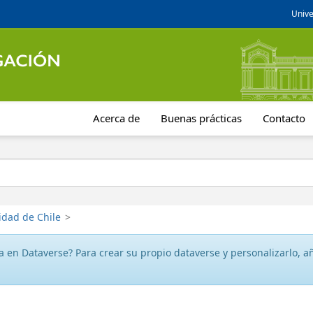
Unive
Acerca de
Buenas prácticas
Contacto
idad de Chile
>
 en Dataverse? Para crear su propio dataverse y personalizarlo, aña