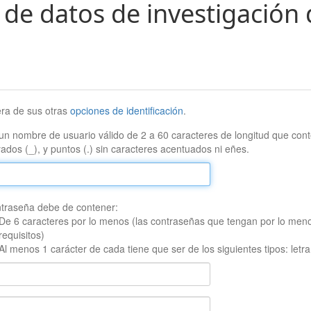
 de datos de investigación 
era de sus otras
opciones de identificación
.
un nombre de usuario válido de 2 a 60 caracteres de longitud que conte
ados (_), y puntos (.) sin caracteres acentuados ni eñes.
traseña debe de contener:
De 6 caracteres por lo menos (las contraseñas que tengan por lo men
requisitos)
Al menos 1 carácter de cada tiene que ser de los siguientes tipos: let