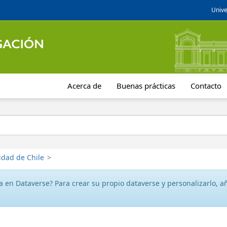
Unive
Acerca de
Buenas prácticas
Contacto
idad de Chile
>
 en Dataverse? Para crear su propio dataverse y personalizarlo, aña