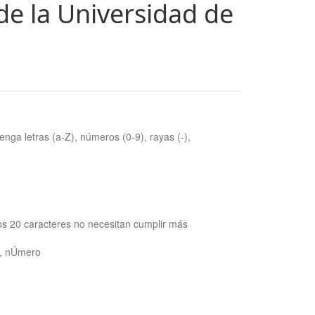
de la Universidad de
nga letras (a-Z), números (0-9), rayas (-),
os 20 caracteres no necesitan cumplir más
ra, nÚmero