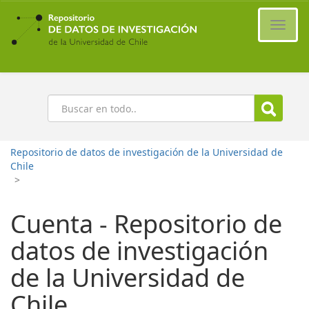
Ir
al
Cambi
contenido
naveg
principal
Buscar
Repositorio de datos de investigación de la Universidad de
Chile
>
Cuenta - Repositorio de
datos de investigación
de la Universidad de
Chile