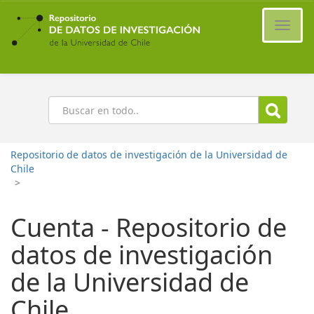
Ir
al
Cambi
contenido
naveg
principal
Buscar
Repositorio de datos de investigación de la Universidad de
Chile
>
Cuenta - Repositorio de
datos de investigación
de la Universidad de
Chile