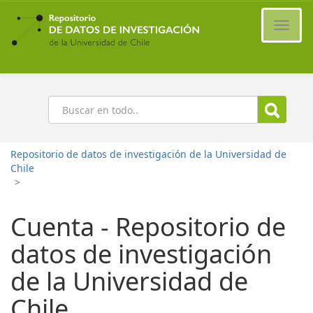
Ir
al
Cambi
contenido
naveg
principal
Buscar
Repositorio de datos de investigación de la Universidad de
Chile
>
Cuenta - Repositorio de
datos de investigación
de la Universidad de
Chile