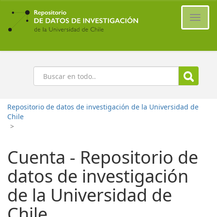
Ir
al
Cambi
contenido
naveg
principal
Buscar
Repositorio de datos de investigación de la Universidad de
Chile
>
Cuenta - Repositorio de
datos de investigación
de la Universidad de
Chile