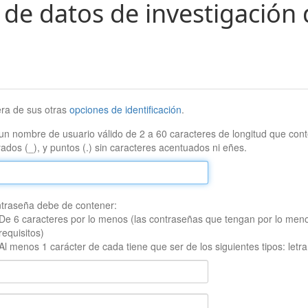
 de datos de investigación 
era de sus otras
opciones de identificación
.
un nombre de usuario válido de 2 a 60 caracteres de longitud que conte
ados (_), y puntos (.) sin caracteres acentuados ni eñes.
traseña debe de contener:
De 6 caracteres por lo menos (las contraseñas que tengan por lo men
requisitos)
Al menos 1 carácter de cada tiene que ser de los siguientes tipos: let