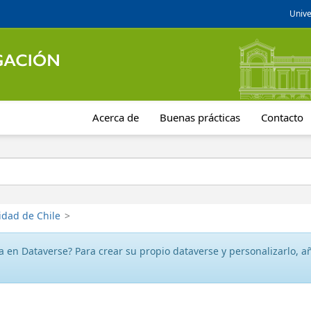
Unive
Acerca de
Buenas prácticas
Contacto
idad de Chile
>
 en Dataverse? Para crear su propio dataverse y personalizarlo, aña