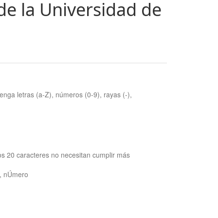
de la Universidad de
nga letras (a-Z), números (0-9), rayas (-),
os 20 caracteres no necesitan cumplir más
ra, nÚmero