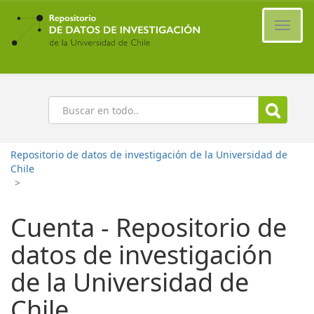
Ir
al
Cambi
contenido
naveg
principal
Buscar
Repositorio de datos de investigación de la Universidad de
Chile
>
Cuenta - Repositorio de
datos de investigación
de la Universidad de
Chile