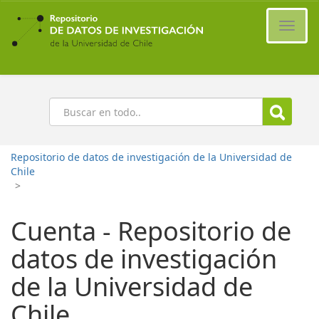
Ir
al
Cambi
contenido
naveg
principal
Buscar
Repositorio de datos de investigación de la Universidad de
Chile
>
Cuenta - Repositorio de
datos de investigación
de la Universidad de
Chile