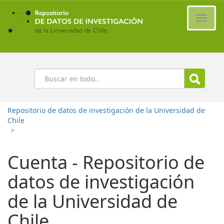
Ir
al
Cambi
contenido
naveg
principal
Buscar
Repositorio de datos de investigación de la Universidad de
Chile
>
Cuenta - Repositorio de
datos de investigación
de la Universidad de
Chile