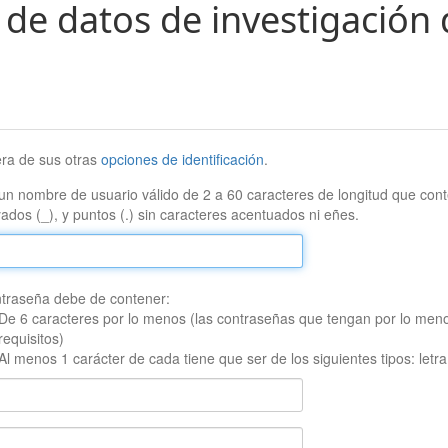
 de datos de investigación 
era de sus otras
opciones de identificación
.
un nombre de usuario válido de 2 a 60 caracteres de longitud que conte
ados (_), y puntos (.) sin caracteres acentuados ni eñes.
traseña debe de contener:
De 6 caracteres por lo menos (las contraseñas que tengan por lo men
requisitos)
Al menos 1 carácter de cada tiene que ser de los siguientes tipos: let