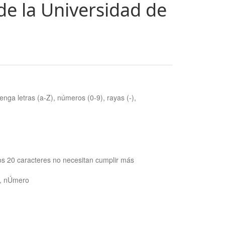
de la Universidad de
nga letras (a-Z), números (0-9), rayas (-),
os 20 caracteres no necesitan cumplir más
ra, nÚmero