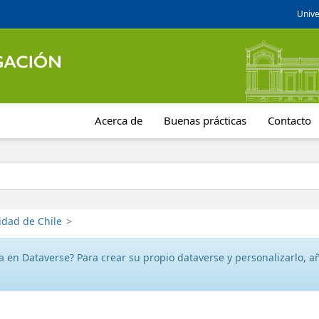
Unive
Acerca de
Buenas prácticas
Contacto
idad de Chile
>
 en Dataverse? Para crear su propio dataverse y personalizarlo, aña