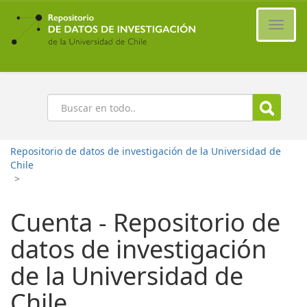
Ir
al
Cambi
contenido
naveg
principal
Buscar
Repositorio de datos de investigación de la Universidad de
Chile
>
Cuenta - Repositorio de
datos de investigación
de la Universidad de
Chile