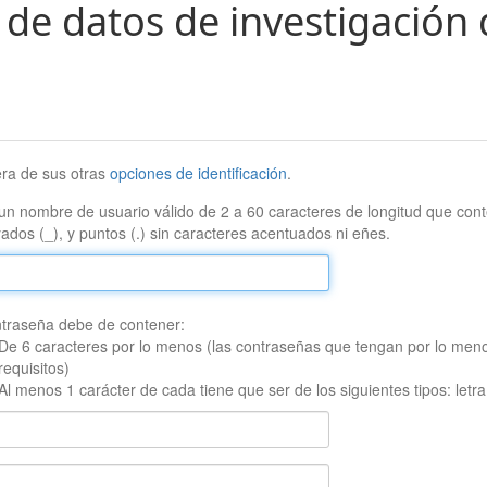
 de datos de investigación 
era de sus otras
opciones de identificación
.
un nombre de usuario válido de 2 a 60 caracteres de longitud que conte
ados (_), y puntos (.) sin caracteres acentuados ni eñes.
traseña debe de contener:
De 6 caracteres por lo menos (las contraseñas que tengan por lo men
requisitos)
Al menos 1 carácter de cada tiene que ser de los siguientes tipos: let