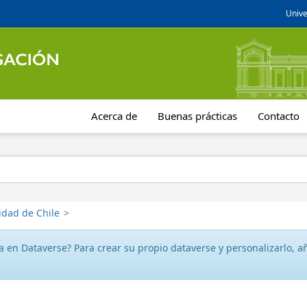
Unive
Acerca de
Buenas prácticas
Contacto
idad de Chile
>
 en Dataverse? Para crear su propio dataverse y personalizarlo, aña