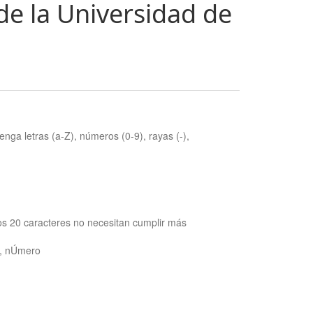
de la Universidad de
nga letras (a-Z), números (0-9), rayas (-),
os 20 caracteres no necesitan cumplir más
ra, nÚmero