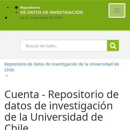
Ir
al
Cambi
contenido
naveg
principal
Buscar
Repositorio de datos de investigación de la Universidad de
Chile
>
Cuenta - Repositorio de
datos de investigación
de la Universidad de
Chile