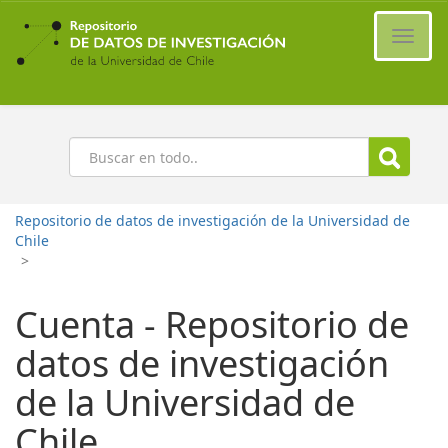
Ir
al
Cambi
contenido
naveg
principal
Buscar
Repositorio de datos de investigación de la Universidad de
Chile
>
Cuenta - Repositorio de
datos de investigación
de la Universidad de
Chile