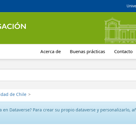
Unive
Acerca de
Buenas prácticas
Contacto
idad de Chile
>
 en Dataverse? Para crear su propio dataverse y personalizarlo, aña