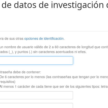
 de datos de investigación 
era de sus otras
opciones de identificación
.
un nombre de usuario válido de 2 a 60 caracteres de longitud que conte
ados (_), y puntos (.) sin caracteres acentuados ni eñes.
traseña debe de contener:
De 6 caracteres por lo menos (las contraseñas que tengan por lo men
requisitos)
Al menos 1 carácter de cada tiene que ser de los siguientes tipos: let