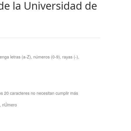
de la Universidad de
nga letras (a-Z), números (0-9), rayas (-),
os 20 caracteres no necesitan cumplir más
ra, nÚmero