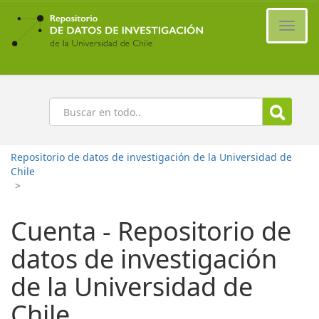
Ir
al
Cambi
contenido
naveg
principal
Buscar
Repositorio de datos de investigación de la Universidad de
Chile
>
Cuenta - Repositorio de
datos de investigación
de la Universidad de
Chile