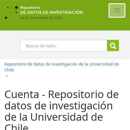
Ir
al
Cambi
contenido
naveg
principal
Buscar
Repositorio de datos de investigación de la Universidad de
Chile
>
Cuenta - Repositorio de
datos de investigación
de la Universidad de
Chile