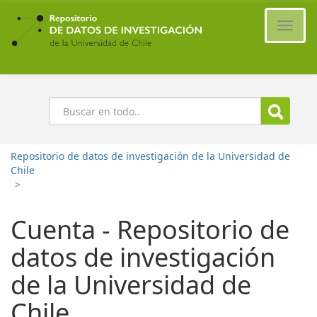
Ir
al
Cambi
contenido
naveg
principal
Buscar
Repositorio de datos de investigación de la Universidad de
Chile
>
Cuenta - Repositorio de
datos de investigación
de la Universidad de
Chile