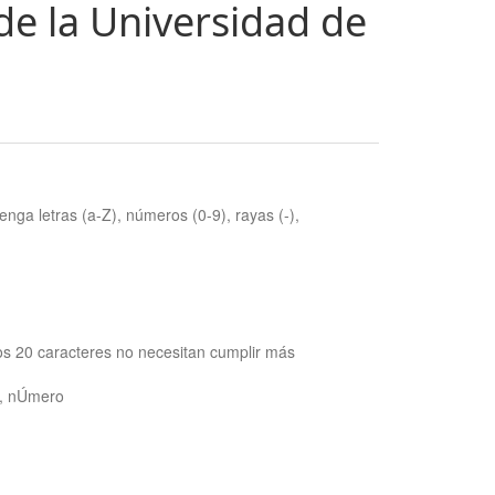
de la Universidad de
nga letras (a-Z), números (0-9), rayas (-),
os 20 caracteres no necesitan cumplir más
ra, nÚmero