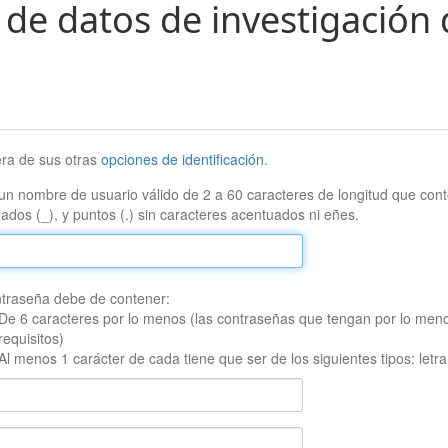
 de datos de investigación 
era de sus otras
opciones de identificación
.
un nombre de usuario válido de 2 a 60 caracteres de longitud que conte
ados (_), y puntos (.) sin caracteres acentuados ni eñes.
traseña debe de contener:
De 6 caracteres por lo menos (las contraseñas que tengan por lo men
requisitos)
Al menos 1 carácter de cada tiene que ser de los siguientes tipos: let