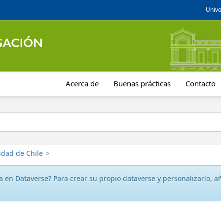
Unive
Acerca de
Buenas prácticas
Contacto
idad de Chile
>
 en Dataverse? Para crear su propio dataverse y personalizarlo, aña