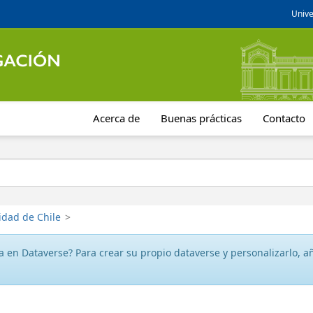
Unive
Acerca de
Buenas prácticas
Contacto
idad de Chile
>
 en Dataverse? Para crear su propio dataverse y personalizarlo, aña