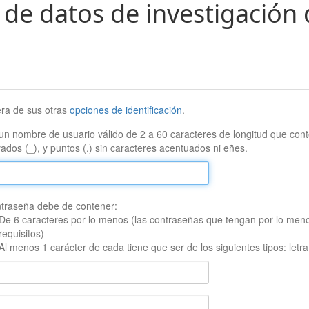
 de datos de investigación 
era de sus otras
opciones de identificación
.
un nombre de usuario válido de 2 a 60 caracteres de longitud que conte
ados (_), y puntos (.) sin caracteres acentuados ni eñes.
traseña debe de contener:
De 6 caracteres por lo menos (las contraseñas que tengan por lo men
requisitos)
Al menos 1 carácter de cada tiene que ser de los siguientes tipos: let