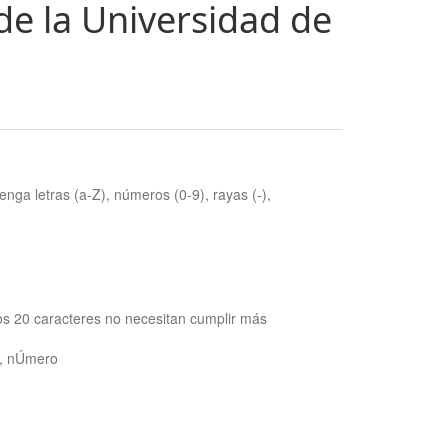
de la Universidad de
nga letras (a-Z), números (0-9), rayas (-),
os 20 caracteres no necesitan cumplir más
ra, nÚmero