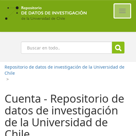
Ir
al
Cambi
contenido
naveg
principal
Buscar
Repositorio de datos de investigación de la Universidad de
Chile
>
Cuenta - Repositorio de
datos de investigación
de la Universidad de
Chile