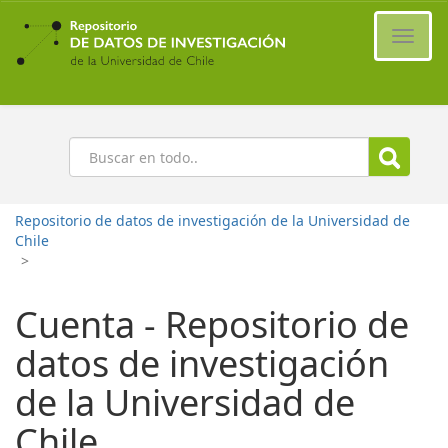
Ir
al
Cambi
contenido
naveg
principal
Buscar
Repositorio de datos de investigación de la Universidad de
Chile
>
Cuenta - Repositorio de
datos de investigación
de la Universidad de
Chile