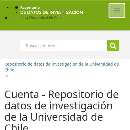
Ir
al
Cambi
contenido
naveg
principal
Buscar
Repositorio de datos de investigación de la Universidad de
Chile
>
Cuenta - Repositorio de
datos de investigación
de la Universidad de
Chile