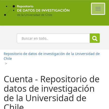
Ir
al
Cambi
contenido
naveg
principal
Buscar
Repositorio de datos de investigación de la Universidad de
Chile
>
Cuenta - Repositorio de
datos de investigación
de la Universidad de
Chile