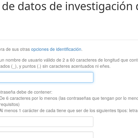
 de datos de investigación 
era de sus otras
opciones de identificación
.
un nombre de usuario válido de 2 a 60 caracteres de longitud que conte
ados (_), y puntos (.) sin caracteres acentuados ni eñes.
traseña debe de contener:
De 6 caracteres por lo menos (las contraseñas que tengan por lo men
requisitos)
Al menos 1 carácter de cada tiene que ser de los siguientes tipos: let