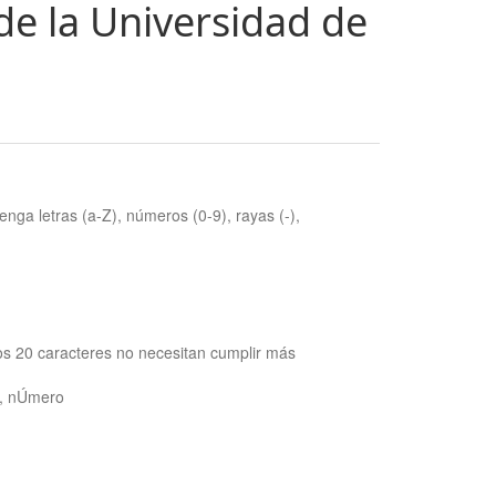
de la Universidad de
nga letras (a-Z), números (0-9), rayas (-),
os 20 caracteres no necesitan cumplir más
ra, nÚmero