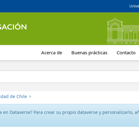
Unive
Acerca de
Buenas prácticas
Contacto
idad de Chile
>
 en Dataverse? Para crear su propio dataverse y personalizarlo, aña