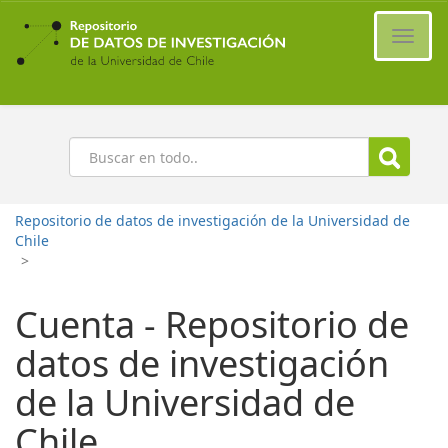
Ir
al
Cambi
contenido
naveg
principal
Buscar
Repositorio de datos de investigación de la Universidad de
Chile
>
Cuenta - Repositorio de
datos de investigación
de la Universidad de
Chile