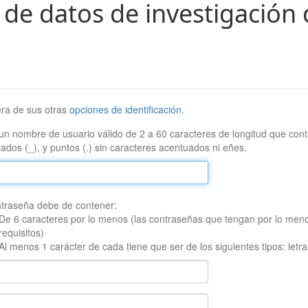
 de datos de investigación 
era de sus otras
opciones de identificación
.
un nombre de usuario válido de 2 a 60 caracteres de longitud que conte
ados (_), y puntos (.) sin caracteres acentuados ni eñes.
traseña debe de contener:
De 6 caracteres por lo menos (las contraseñas que tengan por lo men
requisitos)
Al menos 1 carácter de cada tiene que ser de los siguientes tipos: let