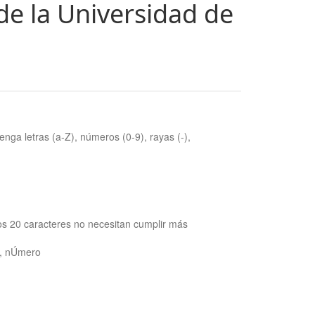
de la Universidad de
nga letras (a-Z), números (0-9), rayas (-),
os 20 caracteres no necesitan cumplir más
ra, nÚmero