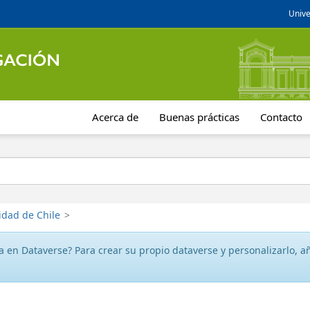
Unive
Acerca de
Buenas prácticas
Contacto
idad de Chile
>
 en Dataverse? Para crear su propio dataverse y personalizarlo, aña