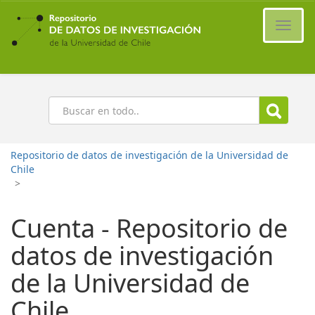
Ir
al
Cambi
contenido
naveg
principal
Buscar
Repositorio de datos de investigación de la Universidad de
Chile
>
Cuenta - Repositorio de
datos de investigación
de la Universidad de
Chile