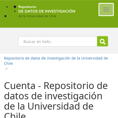
Ir
al
Cambi
contenido
naveg
principal
Buscar
Repositorio de datos de investigación de la Universidad de
Chile
>
Cuenta - Repositorio de
datos de investigación
de la Universidad de
Chile