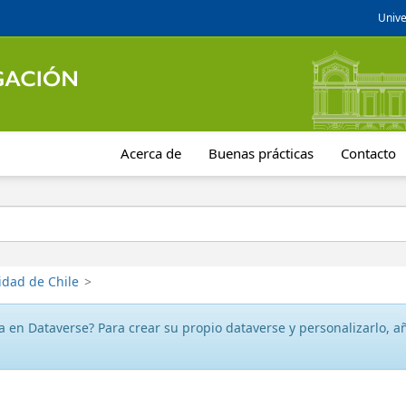
Unive
Acerca de
Buenas prácticas
Contacto
idad de Chile
>
 en Dataverse? Para crear su propio dataverse y personalizarlo, aña