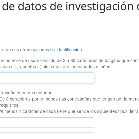
 de datos de investigación 
era de sus otras
opciones de identificación
.
un nombre de usuario válido de 2 a 60 caracteres de longitud que conte
ados (_), y puntos (.) sin caracteres acentuados ni eñes.
traseña debe de contener:
De 6 caracteres por lo menos (las contraseñas que tengan por lo men
requisitos)
Al menos 1 carácter de cada tiene que ser de los siguientes tipos: let