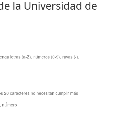
de la Universidad de
nga letras (a-Z), números (0-9), rayas (-),
os 20 caracteres no necesitan cumplir más
ra, nÚmero