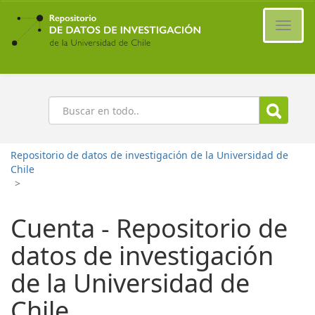
Ir
al
Cambi
contenido
naveg
principal
Buscar
Repositorio de datos de investigación de la Universidad de
Chile
>
Cuenta - Repositorio de
datos de investigación
de la Universidad de
Chile