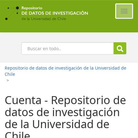
Ir
al
Cambi
contenido
naveg
principal
Buscar
Repositorio de datos de investigación de la Universidad de
Chile
>
Cuenta - Repositorio de
datos de investigación
de la Universidad de
Chile