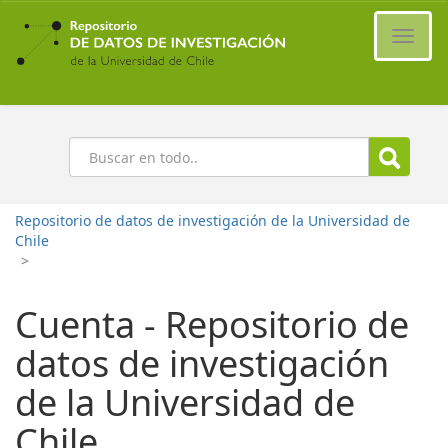
Ir
al
Cambi
contenido
naveg
principal
Buscar
Repositorio de datos de investigación de la Universidad de
Chile
>
Cuenta - Repositorio de
datos de investigación
de la Universidad de
Chile