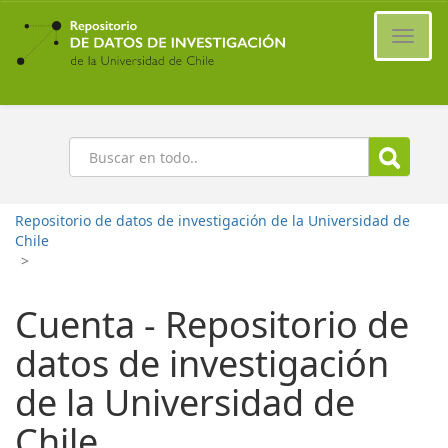
Ir
al
Cambi
contenido
naveg
principal
Buscar
Repositorio de datos de investigación de la Universidad de
Chile
>
Cuenta - Repositorio de
datos de investigación
de la Universidad de
Chile