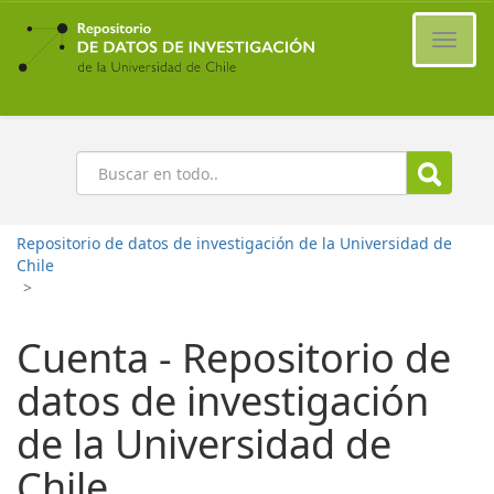
Ir
al
Cambi
contenido
naveg
principal
Buscar
Repositorio de datos de investigación de la Universidad de
Chile
>
Cuenta - Repositorio de
datos de investigación
de la Universidad de
Chile