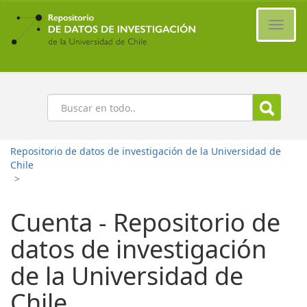
Ir
al
Cambi
contenido
naveg
principal
Buscar
Repositorio de datos de investigación de la Universidad de
Chile
>
Cuenta - Repositorio de
datos de investigación
de la Universidad de
Chile