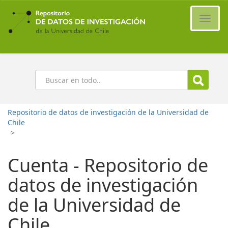
Ir
al
Cambi
contenido
naveg
principal
Buscar
Repositorio de datos de investigación de la Universidad de
Chile
>
Cuenta - Repositorio de
datos de investigación
de la Universidad de
Chile