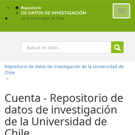
Ir
al
Cambi
contenido
naveg
principal
Buscar
Repositorio de datos de investigación de la Universidad de
Chile
>
Cuenta - Repositorio de
datos de investigación
de la Universidad de
Chile