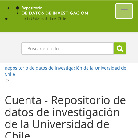
Ir
al
Cambi
contenido
naveg
principal
Buscar
Repositorio de datos de investigación de la Universidad de
Chile
>
Cuenta - Repositorio de
datos de investigación
de la Universidad de
Chile