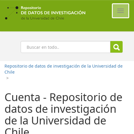
Ir
al
Cambi
contenido
naveg
principal
Buscar
Repositorio de datos de investigación de la Universidad de
Chile
>
Cuenta - Repositorio de
datos de investigación
de la Universidad de
Chile