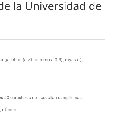
de la Universidad de
nga letras (a-Z), números (0-9), rayas (-),
os 20 caracteres no necesitan cumplir más
ra, nÚmero