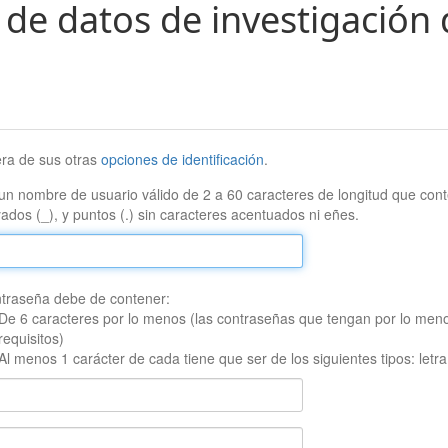
 de datos de investigación 
era de sus otras
opciones de identificación
.
un nombre de usuario válido de 2 a 60 caracteres de longitud que conte
ados (_), y puntos (.) sin caracteres acentuados ni eñes.
traseña debe de contener:
De 6 caracteres por lo menos (las contraseñas que tengan por lo men
requisitos)
Al menos 1 carácter de cada tiene que ser de los siguientes tipos: let