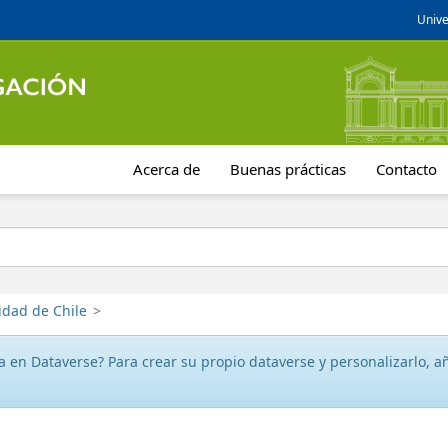
Unive
Acerca de
Buenas prácticas
Contacto
idad de Chile
>
 en Dataverse? Para crear su propio dataverse y personalizarlo, aña